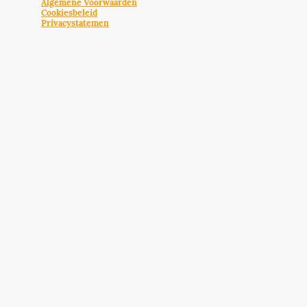
Algemene Voorwaarden
Cookiesbeleid
Privacystatemen
Bekijk ons assortiment