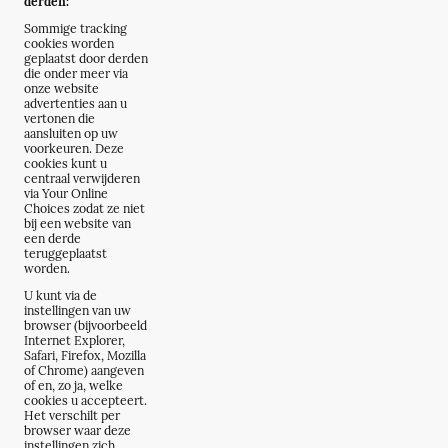
derden:
Sommige tracking
cookies worden
geplaatst door derden
die onder meer via
onze website
advertenties aan u
vertonen die
aansluiten op uw
voorkeuren. Deze
cookies kunt u
centraal verwijderen
via Your Online
Choices zodat ze niet
bij een website van
een derde
teruggeplaatst
worden.
U kunt via de
instellingen van uw
browser (bijvoorbeeld
Internet Explorer,
Safari, Firefox, Mozilla
of Chrome) aangeven
of en, zo ja, welke
cookies u accepteert.
Het verschilt per
browser waar deze
instellingen zich