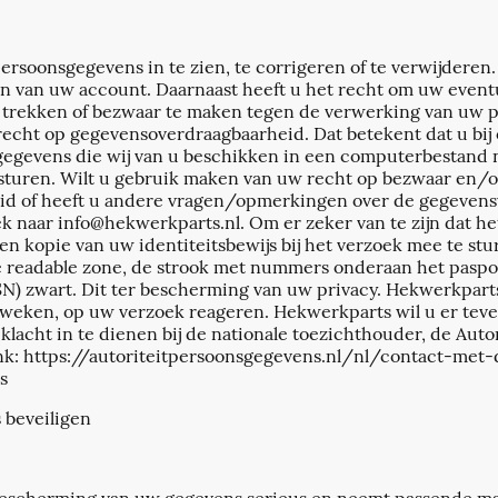
rsoonsgegevens in te zien, te corrigeren of te verwijderen. 
gen van uw account. Daarnaast heeft u het recht om uw even
 trekken of bezwaar te maken tegen de verwerking van uw 
t recht op gegevensoverdraagbaarheid. Dat betekent dat u bij
egevens die wij van u beschikken in een computerbestand na
sturen. Wilt u gebruik maken van uw recht op bezwaar en/o
d of heeft u andere vragen/opmerkingen over de gegevens
k naar info@hekwerkparts.nl. Om er zeker van te zijn dat he
een kopie van uw identiteitsbewijs bij het verzoek mee te st
 readable zone, de strook met nummers onderaan het pasp
 zwart. Dit ter bescherming van uw privacy. Hekwerkparts 
r weken, op uw verzoek reageren. Hekwerkparts wil u er teve
klacht in te dienen bij de nationale toezichthouder, de Auto
ink: https://autoriteitpersoonsgegevens.nl/nl/contact-met-
s
 beveiligen