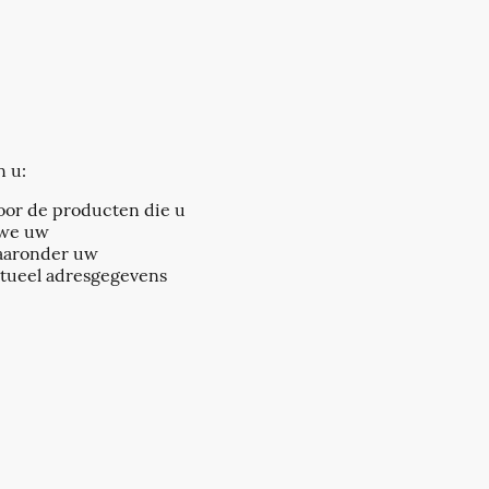
n u:
voor de producten die u
 we uw
waaronder uw
ntueel adresgegevens