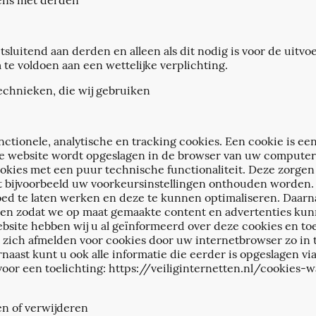
ens met derden
sluitend aan derden en alleen als dit nodig is voor de uitvo
te voldoen aan een wettelijke verplichting.
technieken, die wij gebruiken
tionele, analytische en tracking cookies. Een cookie is een 
e website wordt opgeslagen in de browser van uw computer,
kies met een puur technische functionaliteit. Deze zorgen
t bijvoorbeeld uw voorkeursinstellingen onthouden worden
ed te laten werken en deze te kunnen optimaliseren. Daarn
den zodat we op maat gemaakte content en advertenties kun
bsite hebben wij u al geïnformeerd over deze cookies en t
t zich afmelden voor cookies door uw internetbrowser zo in t
naast kunt u ook alle informatie die eerder is opgeslagen vi
voor een toelichting: https://veiliginternetten.nl/cookies
n of verwijderen